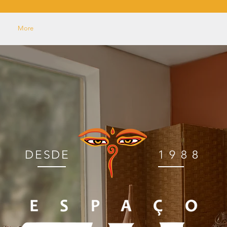
More
DESDE
1988