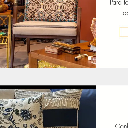
Para t
a
Conh