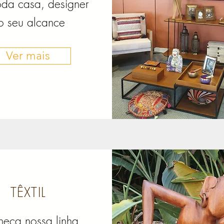
oda casa, designer
o seu alcance
Ver mais
TÊXTIL
eça nossa linha